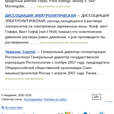
кредитный рейтинг стран, Fitch Ratings, Moody s, S&P,
Morningstar,… …
Энциклопедия инвестора
ДИССОЦИАЦИЯ ЭЛЕКТРОЛИТИЧЕСКАЯ
— ДИССОЦИАЦИЯ
ЭЛЕКТРОЛИТИЧЕСКАЯ, распад находящихся в растворе
электролитов на электрически заряженные ионы. Коеф. вант
Гоффа. Вант Гофф (van t Ной) показал,что осмотическое
давление раствора равно давлению, к рое производило бы
растворенное… …
Большая медицинская энциклопедия
Чемезов, Сергей
— Генеральный директор госкорпорации
Ростехнологии Генеральный директор государственной
корпорации Ростехнологии с ноября 2007 года, председатель
Общероссийской общественной организации Союз
машиностроителей России с апреля 2007 года. Ранее… …
Энциклопедия ньюсмейкеров
© Академик, 2000-2026
18+
Обратная связь:
Техподдержка
,
Реклама на сайте
👣 Путешествия